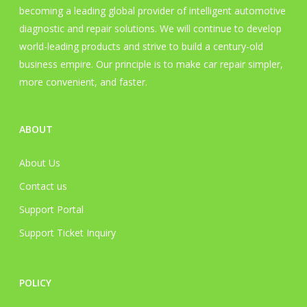
becoming a leading global provider of intelligent automotive
品
diagnostic and repair solutions. We will continue to develop
页
world-leading products and strive to build a century-old
面
business empire. Our principle is to make car repair simpler,
上
more convenient, and faster.
选
择
这
ABOUT
些
选
About Us
项
Contact us
Support Portal
Support Ticket Inquiry
POLICY