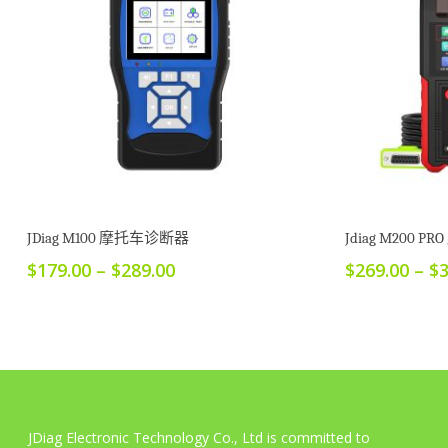
本
产
选择选项
品
JDiag M100 摩托车诊断器
Jdiag M200
有
价
$
179.00
–
$
289.00
$
269.00
–
$
多
格
范
种
围：
变
$179.00
体。
至
可
$289.00
在
JDiag Electronic Technology Co., Ltd is committed to
产