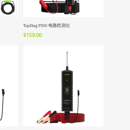
上
选
择
加入购物车
TopDiag P200 电路检测仪
这
$
159.00
些
选
项