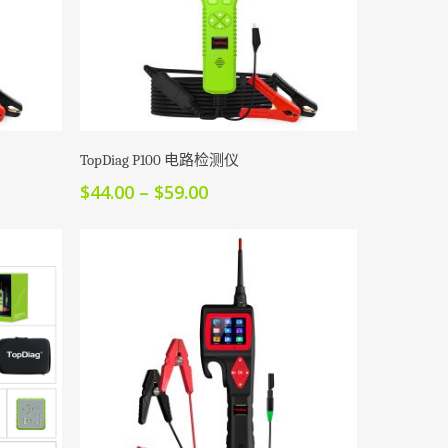
本
产
选择选项
品
TopDiag P100 电路检测仪
有
价
$
44.00
–
$
59.00
多
格
范
种
围：
变
$44.00
体。
至
可
$59.00
在
产
品
页
面