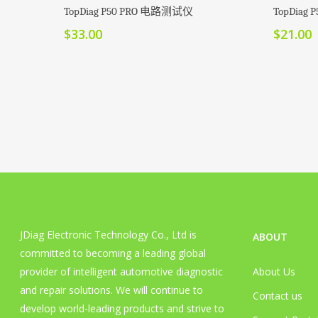
加入购物车
TopDiag P50 PRO 电路测试仪
TopDia
$
33.00
$
21.00
JDiag Electronic Technology Co., Ltd is
ABOUT
committed to becoming a leading global
provider of intelligent automotive diagnostic
About Us
and repair solutions. We will continue to
Contact us
develop world-leading products and strive to